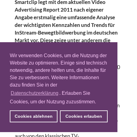
Smartclip legt mit dem aktuellen Video
Advertising Report 2011 nach eigener
Angabe erstmalig eine umfassende Analyse
der wichtigsten Kennzahlen und Trends für
InStream-Bewegtbildwerbung im deutschen
Markt vor. Diese zeige unter anderem die
hohe Akzeptanz der Werbeform bei den
Nutzern auf.
Wir verwenden Cookies, um die Nutzung der
Website zu optimieren. Einige sind technisch
Für den Report untersuchte Smartclip über 200
notwendig, andere helfen uns, die Inhalte für
Kampagnen und mehr als 250 Millionen
Sie zu verbessern. Weitere Informationen
InStream-Video Ad Impressions. Ein Ergebnis:
dazu finden Sie in der
PreRoll bleibt das am stärksten nachgefragte
Datenschutzerklärung
. Erlauben Sie
Werbemittel. Je nach Spotlänge werden
Cookies, um der Nutzung zuzustimmen.
demnach fast 80% aller PreRolls von den Usern
komplett durchgesehen. Zudem wird nach
Cookies ablehnen
Cookies erlauben
Smartclip-Angabe deutlich, dass die InStream-
Bewegtbildwerbung im Internet mittlerweile
auch von den klassischen TV-