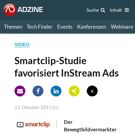
Suche
Inhalt
Themen
Tech Finder
Events
Konferenzen
Webinare
VIDEO
Smartclip-Studie
favorisiert InStream Ads
x
11. Oktober 2011 (rr)
Der
Bewegtbildvermarkter