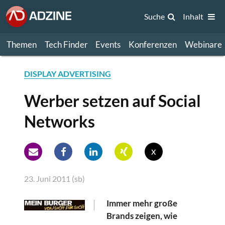
Suche
Inhalt
Themen
Tech Finder
Events
Konferenzen
Webinare
DISPLAY ADVERTISING
Werber setzen auf Social
Networks
x
23. Juni 2011 (sb)
Immer mehr große
Brands zeigen, wie