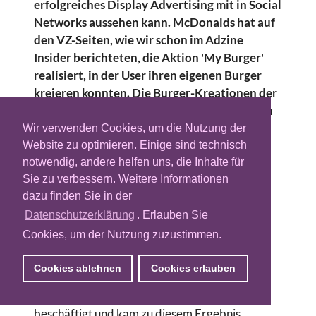
erfolgreiches Display Advertising mit in Social
Networks aussehen kann. McDonalds hat auf
den VZ-Seiten, wie wir schon im Adzine
Insider berichteten, die Aktion 'My Burger'
realisiert, in der User ihren eigenen Burger
kreieren konnten. Die Burger-Kreationen der
fünf Finalisten werden jetzt nacheinander in
den Filialen der Fastfood Kette angeboten.
Wir verwenden Cookies, um die Nutzung der
Nicht nur McDonalds, immer mehr
Website zu optimieren. Einige sind technisch
Unternehmen binden soziale Netzwerke in
notwendig, andere helfen uns, die Inhalte für
Sie zu verbessern. Weitere Informationen
ihre Werbekampagne ein.
dazu finden Sie in der
Sogar jeder dritte Werbebanner erscheint
Datenschutzerklärung
. Erlauben Sie
mittlerweile in Deutschland auf einer Social
Cookies, um der Nutzung zuzustimmen.
Networking Seite. Eine Auswertung von
Comscore hat sich mit der wachsende
Cookies ablehnen
Cookies erlauben
Bedeutung von Social Networking für das
Onlinemarketing für den Monat April 2011
beschäftigt und kam zu diesem Ergebnis.