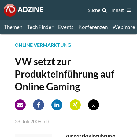
Suche
Inhalt
Themen
Tech Finder
Events
Konferenzen
Webinare
ONLINE VERMARKTUNG
VW setzt zur
Produkteinführung auf
Online Gaming
x
28. Juli 2009 (rt)
Zur Markteinführung