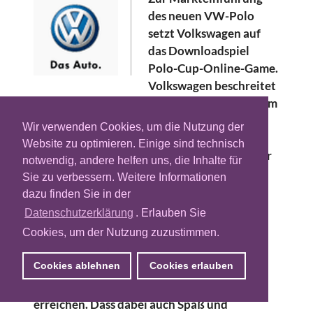
des neuen VW-Polo
setzt Volkswagen auf
das Downloadspiel
Polo-Cup-Online-Game.
Volkswagen beschreitet
somit erstmals in Slovenien und Österreich im
Rahmen der Polo Markteinführung neue
Wir verwenden Cookies, um die Nutzung der
Wege im digitalen Mitmachweb und hat
Website zu optimieren. Einige sind technisch
gemeinsam mit dem Online-Game-Hersteller
notwendig, andere helfen uns, die Inhalte für
Greentube den "Polo Cup" entwickelt.
Sie zu verbessern. Weitere Informationen
dazu finden Sie in der
Im Gegensatz zu herkömmlichen
Datenschutzerklärung
. Erlauben Sie
Autorennspielen gewinnt beim Polo Cup
Cookies, um der Nutzung zuzustimmen.
nicht einfach der schnellste Teilnehmer. Es
geht darum, mit geringstem Verbrauch
Cookies ablehnen
Cookies erlauben
möglichst schnell ins Ziel zu kommen – und
damit eine möglichst hohe Punkteanzahl zu
erreichen. Dass dabei auch Spaß und