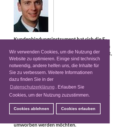
Kundenbindungsinstrument hat sich die E-
Mail längst bewährt, aber sie taugt natürlich
Wir verwenden Cookies, um die Nutzung der
auch zur Neukundenakquise – vorausgesetzt,
Website zu optimieren. Einige sind technisch
man kennt die E-Mail-Adressen der
notwendig, andere helfen uns, die Inhalte für
potenziellen Interessenten und darf sie
Sie zu verbessern. Weitere Informationen
werblich anschreiben. Ohne Einverständnis
dazu finden Sie in der
keine E-Mail-Adresse – ohne E-Mail-Adresse
Datenschutzerklärung
. Erlauben Sie
kein Versand und damit auch keine
Cookies, um der Nutzung zuzustimmen.
Aufmerksamkeit. Obwohl sich die Katze hier
scheinbar in den Schwanz beißt, gibt es eine
Cookies ablehnen
Cookies erlauben
Reihe wirksamer Ansätze, um legal E-Mail-
Adressen zu generieren, deren Besitzer
umworben werden möchten.