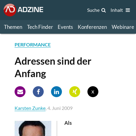
Suche
Inhalt
Themen
Tech Finder
Events
Konferenzen
Webinare
PERFORMANCE
Adressen sind der
Anfang
x
Karsten Zunke
, 4. Juni 2009
Als