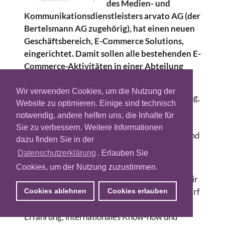
des Medien- und
Kommunikationsdienstleisters arvato AG (der
Bertelsmann AG zugehörig), hat einen neuen
Geschäftsbereich, E-Commerce Solutions,
eingerichtet. Damit sollen alle bestehenden E-
Commerce-Aktivitäten in einer Abteilung
gebündelt werden.
Wir verwenden Cookies, um die Nutzung der
So sollen im Backend die logistische Abwicklung,
Website zu optimieren. Einige sind technisch
die Bereitstellung von
notwendig, andere helfen uns, die Inhalte für
Kundenbetreuungsleistungen und Financial-
Sie zu verbessern. Weitere Informationen
Services wie Risk-Management, E-Payment und
dazu finden Sie in der
Debitoren-Management enthalten sein.
Datenschutzerklärung
. Erlauben Sie
“E-Commerce Solutions ist das Resultat einer
Cookies, um der Nutzung zuzustimmen.
Entwicklung des E-Commerce Marktes, der wir
nun entsprechend Rechnung tragen. Der Bedarf
Cookies ablehnen
Cookies erlauben
an einem Full-Service Dienstleister, der
Erfahrung, internationales Know-how und