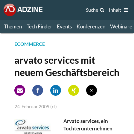
Suche
Inhalt
Themen
Tech Finder
Events
Konferenzen
Webinare
ECOMMERCE
arvato services mit
neuem Geschäftsbereich
x
24. Februar 2009 (rt)
Arvato services, ein
Tochterunternehmen