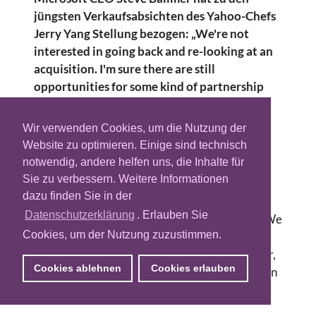
jüngsten Verkaufsabsichten des Yahoo-Chefs
Jerry Yang Stellung bezogen: „We're not
interested in going back and re-looking at an
acquisition. I'm sure there are still
opportunities for some kind of partnership
around search.'' Dies sagte er laut
Nachrichten- und Informationsdienst
Wir verwenden Cookies, um die Nutzung der
Bloomberg auf einer Konferenz in Sydney.
Website zu optimieren. Einige sind technisch
notwendig, andere helfen uns, die Inhalte für
Ballmer ging jedoch nicht auf Einzelheiten
Sie zu verbessern. Weitere Informationen
möglicher Kooperationen ein. Microsoft habe
dazu finden Sie in der
sich weiterbewegt und nun klar gemacht, kein
Datenschutzerklärung
. Erlauben Sie
weiteres Angebot mehr abgeben zu wollen: "We
Cookies, um der Nutzung zuzustimmen.
tried at one point to do a partnership around
search, not advertising. That didn't work either,
Cookies ablehnen
Cookies erlauben
so we moved on, and they moved on.", zitiert ihn
CNet.