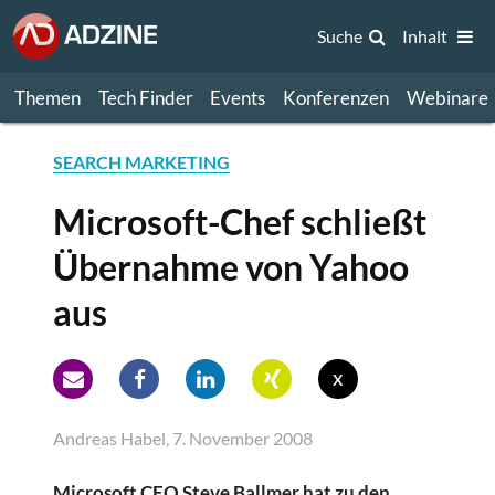
Suche
Inhalt
Themen
Tech Finder
Events
Konferenzen
Webinare
SEARCH MARKETING
Microsoft-Chef schließt
Übernahme von Yahoo
aus
x
Andreas Habel, 7. November 2008
Microsoft CEO Steve Ballmer hat zu den