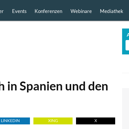
er
Events
Konferenzen
Webinare
Mediathek
ch in Spanien und den
LINKEDIN
XING
X