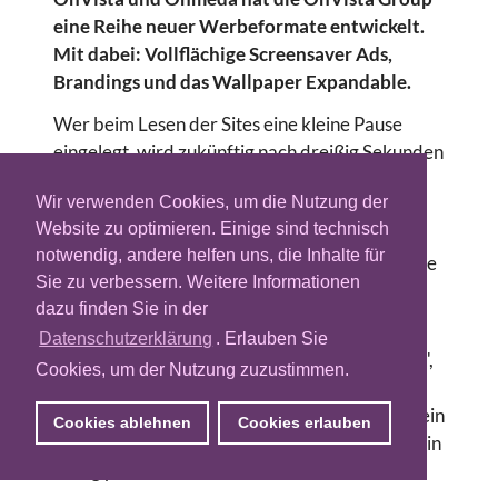
eine Reihe neuer Werbeformate entwickelt.
Mit dabei: Vollflächige Screensaver Ads,
Brandings und das Wallpaper Expandable.
Wer beim Lesen der Sites eine kleine Pause
eingelegt, wird zukünftig nach dreißig Sekunden
mit einem ganzflächigen Bildschirmschoner
Wir verwenden Cookies, um die Nutzung der
konfrontiert. Sobald der Nutzer klickt oder
Website zu optimieren. Einige sind technisch
tippt, verschwindet die Anzeige wieder.
notwendig, andere helfen uns, die Inhalte für
Zusätzlich integrieren die Portale aufklappbare
Sie zu verbessern. Weitere Informationen
Wallpapers, die sich bei Cursor-Berührung in
dazu finden Sie in der
den Content-Bereich ausdehnen.
Datenschutzerklärung
. Erlauben Sie
Ebenfalls neu ist das Produkt "Homepage XXL",
Cookies, um der Nutzung zuzustimmen.
ein buchbares exklusives Branding der
kompletten Homepage. Einen Tag lang zieren ein
Cookies ablehnen
Cookies erlauben
großflächiges Wallpaper, ein Skyscraper und ein
mittig positioniertes Banner die Startseite.