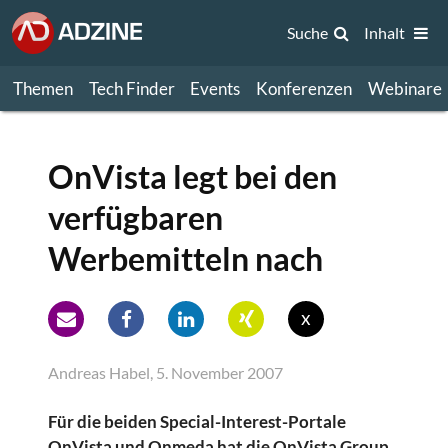
Suche
Inhalt
Themen
Tech Finder
Events
Konferenzen
Webinare
OnVista legt bei den
verfügbaren
Werbemitteln nach
x
Andreas Habel, 5. November 2007
Für die beiden Special-Interest-Portale
OnVista und Onmeda hat die OnVista Group