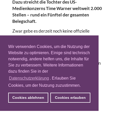
Dazu streicht die Tochter des US-
Medienkonzerns Time Warner weltweit 2.000
Stellen – rund ein Fünftel der gesamten
Belegschaft.
Zwar gebe es derzeit noch keine offizielle
Erklärung des Unternehmens, die Mitarbeiter
seien aber bereits am Montag durch eine
Wir verwenden Cookies, um die Nutzung der
interne Meldung über die Pläne informiert
Website zu optimieren. Einige sind technisch
worden. AOL-Chef Randy Falco rechtfertigte
notwendig, andere helfen uns, die Inhalte für
darin den Schritt: man wolle die internationalen
Sie zu verbessern. Weitere Informationen
Investitionen in den wachstumsstarken
dazu finden Sie in der
Bereichen ausbauen.
Datenschutzerklärung
. Erlauben Sie
Schon ab heute werden erste
Cookies, um der Nutzung zuzustimmen.
Entlassungsschreiben zugestellt, unter den
Cookies ablehnen
Cookies erlauben
Kandidaten seien auch einige hochrangige
Manager, so die Mitteilung weiter.