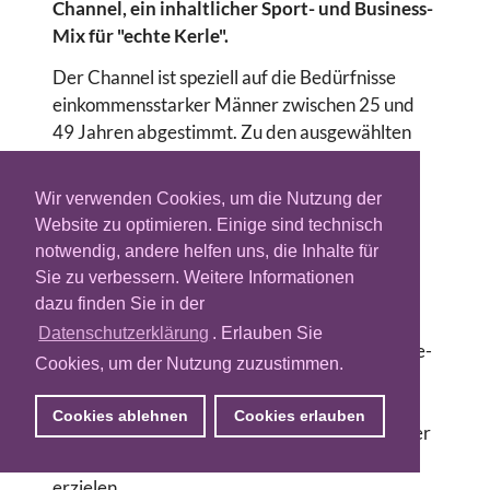
Channel, ein inhaltlicher Sport- und Business-
Mix für "echte Kerle".
Der Channel ist speziell auf die Bedürfnisse
einkommensstarker Männer zwischen 25 und
49 Jahren abgestimmt. Zu den ausgewählten
Webseiten zählen: das Finanzportal OnVista,
adrivo.com, das führende Fachmagazin zum
Wir verwenden Cookies, um die Nutzung der
Thema Motorsport, das Internet-TV
Website zu optimieren. Einige sind technisch
Ehrensenf.de sowie die reichweitenstärkste
notwendig, andere helfen uns, die Inhalte für
Webseite zum Thema Motorrad,
Sie zu verbessern. Weitere Informationen
motorradonline.de. Abgerundet wird der
dazu finden Sie in der
Männer-Channel durch das Special-Interest-
Datenschutzerklärung
. Erlauben Sie
Portal Fußballdaten.de, das Premium-Lifestyle-
Cookies, um der Nutzung zuzustimmen.
Magazin Bestlife-Magazin.de und das
Wissensportal für Entscheider iBusiness.de. In
Cookies ablehnen
Cookies erlauben
der Summe soll der neue Männer-Channel über
120 Millionen PageImpressions pro Monat
erzielen.