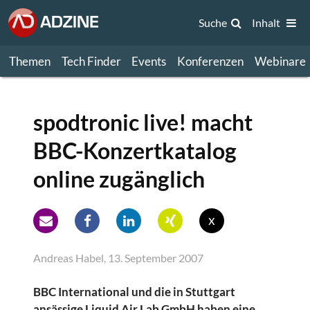
Suche
Inhalt
Themen
Tech Finder
Events
Konferenzen
Webinare
spodtronic live! macht
BBC-Konzertkatalog
online zugänglich
x
Andreas Habel, 13. September 2007
BBC International und die in Stuttgart
ansässige Liquid Air Lab GmbH haben eine