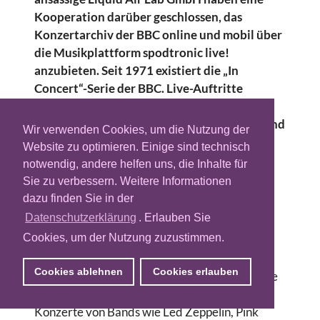
Kooperation darüber geschlossen, das
Konzertarchiv der BBC online und mobil über
die Musikplattform spodtronic live!
anzubieten. Seit 1971 existiert die „In
Concert“-Serie der BBC. Live-Auftritte
werden von der BBC mit großem Aufwand
aufgezeichnet und live sowie später vom Band
Wir verwenden Cookies, um die Nutzung der
im Radio ausgestrahlt.
Website zu optimieren. Einige sind technisch
notwendig, andere helfen uns, die Inhalte für
Das Angebot gehört zu den weltweit größten
Sie zu verbessern. Weitere Informationen
Konzert-Archiven und beinhaltet sowohl
dazu finden Sie in der
gestandene Künstler als auch Newcomer. So
Datenschutzerklärung
. Erlauben Sie
ergänzen die in diesem Jahr aufgezeichneten
Cookies, um der Nutzung zuzustimmen.
Shows von The Who, Mika, Kasabian,
Jamiroquai und Take That den ohnehin sehr
Cookies ablehnen
Cookies erlauben
umfangreichen Katalog. Insgesamt umfasst die
„In Concert“-Serie über 1000 exklusive Audio-
Konzerte von Bands wie Led Zeppelin, Pink