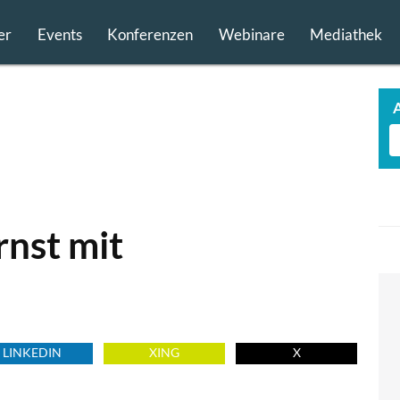
er
Events
Konferenzen
Webinare
Mediathek
nst mit
LINKEDIN
XING
X