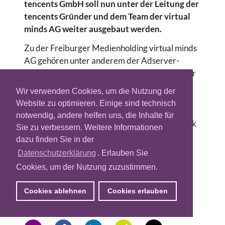
tencents GmbH soll nun unter der Leitung der
tencents Gründer und dem Team der virtual
minds AG weiter ausgebaut werden.
Zu der Freiburger Medienholding virtual minds
AG gehören unter anderem der Adserver-
Anbieter Adition technologies, der Vermarkter
BannerCommunity und der Spieleproduzent
Wir verwenden Cookies, um die Nutzung der
mediatainment. Mit gemeinsamer Kaft soll die
Website zu optimieren. Einige sind technisch
Zahl der angemeldeten User der
notwendig, andere helfen uns, die Inhalte für
Auktionsplattform für Unterhaltungselektronik
Sie zu verbessern. Weitere Informationen
bis zum Jahresende auf mindestens 200.000
dazu finden Sie in der
verdoppelt werden. Neben der Konzentration
Datenschutzerklärung
. Erlauben Sie
auf das Kundenwachstum soll verstärkt in
Cookies, um der Nutzung zuzustimmen.
Support und Internationalisierung investiert
werden.
Cookies ablehnen
Cookies erlauben