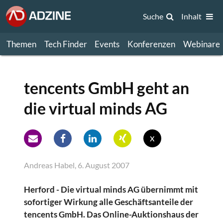
Suche
Inhalt
Themen
Tech Finder
Events
Konferenzen
Webinare
tencents GmbH geht an
die virtual minds AG
x
Andreas Habel, 6. August 2007
Herford - Die virtual minds AG übernimmt mit
sofortiger Wirkung alle Geschäftsanteile der
tencents GmbH. Das Online-Auktionshaus der