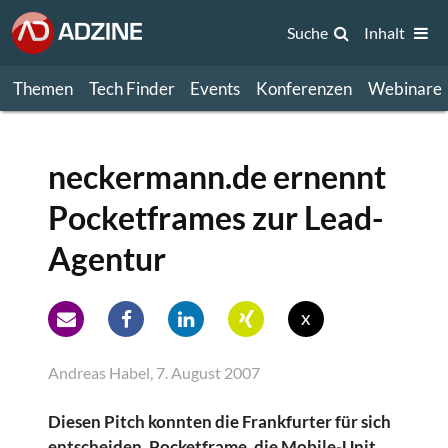
Suche
Inhalt
Themen
Tech Finder
Events
Konferenzen
Webinare
neckermann.de ernennt
Pocketframes zur Lead-
Agentur
x
Andreas Habel, 7. August 2007
Diesen Pitch konnten die Frankfurter für sich
entscheiden. Pocketframe, die Mobile-Unit