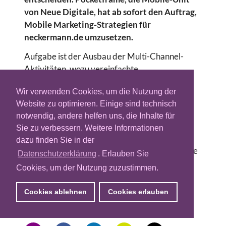
von Neue Digitale, hat ab sofort den Auftrag,
Mobile Marketing-Strategien für
neckermann.de umzusetzen.
Aufgabe ist der Ausbau der Multi-Channel-
Aktivitäten, wozu vereinfachte
Registrierungsprozesse für mobile Kunden
Wir verwenden Cookies, um die Nutzung der
sowie weitere Informationsangebote gehören.
Website zu optimieren. Einige sind technisch
Für den Herbst 2007 ist der Launch der neuen
notwendig, andere helfen uns, die Inhalte für
Dienste geplant.
Sie zu verbessern. Weitere Informationen
Pocketframes verfügt bereits über einige
dazu finden Sie in der
Erfahrung im mCommerce-Segment. Erst Ende
Datenschutzerklärung
. Erlauben Sie
letzten Jahres waren die Entwickler mit dem
Cookies, um der Nutzung zuzustimmen.
Aufbau des mobilen Portals von AOL
Deutschland betraut worden.
Cookies ablehnen
Cookies erlauben