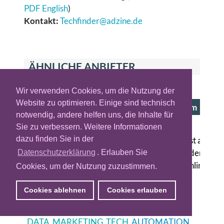
PDF English
)
Kontakt:
Techfinder@adzine.de
ÄHNLICHE ANBIETER
Wir verwenden Cookies, um die Nutzung der
PARTNER
Website zu optimieren. Einige sind technisch
adality - CRM Activation & Data Clean Room
notwendig, andere helfen uns, die Inhalte für
Gütersloh (DE)
Sie zu verbessern. Weitere Informationen
dazu finden Sie in der
Das deutsche Adtech-Unternehmen adality ist auf
datengestütztes Marketing spezialisiert. Mit dem
Datenschutzerklärung
. Erlauben Sie
Fokus auf die Verbindung von Offline- und Online-
Cookies, um der Nutzung zuzustimmen.
Daten bietet das Unternehmen Lösungen für
Privacy-First-Targeting, CRM Activation und
Cookies ablehnen
Cookies erlauben
cookieloses Geotargeting. adality wur…
DATA
MARKETING
TECH
AUTOMATION