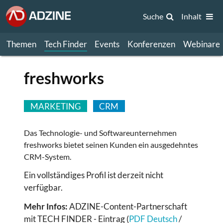
Suche
Inhalt
Themen
Tech Finder
Events
Konferenzen
Webinare
freshworks
MARKETING
CRM
Das Technologie- und Softwareunternehmen
freshworks bietet seinen Kunden ein ausgedehntes
CRM-System.
Ein vollständiges Profil ist derzeit nicht
verfügbar.
Mehr Infos:
ADZINE-Content-Partnerschaft
mit TECH FINDER - Eintrag (
PDF Deutsch
/