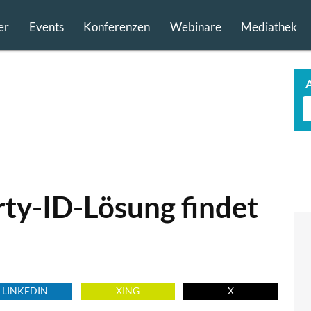
er
Events
Konferenzen
Webinare
Mediathek
rty-ID-Lösung findet
LINKEDIN
XING
X