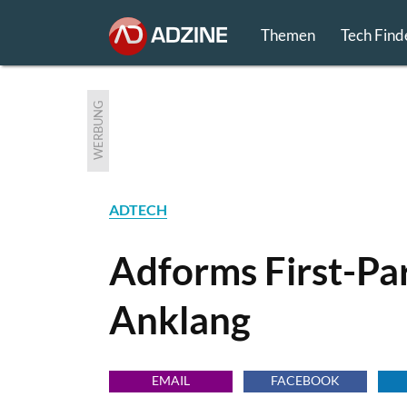
Themen
Tech Find
WERBUNG
ADTECH
Adforms First-Pa
Anklang
EMAIL
FACEBOOK