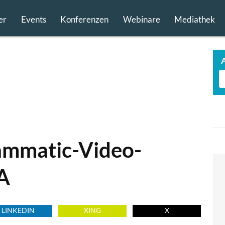
er
Events
Konferenzen
Webinare
Mediathek
ammatic-Video-
A
LINKEDIN
XING
X