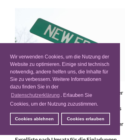
Wir verwenden Cookies, um die Nutzung der
Website zu optimieren. Einige sind technisch
notwendig, andere helfen uns, die Inhalte für
Sie zu verbessern. Weitere Informationen
dazu finden Sie in der
Fast jedes Unternehmen nutzt an irgendeiner
Datenschutzerklärung
. Erlauben Sie
Stelle Technologie für das Marketing und
Cookies, um der Nutzung zuzustimmen.
verarbeitet dabei natürlich auch Daten. Dies
kann etwa im Rahmen eines Mailprogramms
Cookies ablehnen
Cookies erlauben
für den nächsten E-Mail-Newsletter sein oder
bei der Pflege der besten Kunden auf einer
Excelliste nach Umsatz für die Einladungen