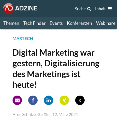
Suche
Inhalt
Themen
Tech Finder
Events
Konferenzen
Webinare
MARTECH
Digital Marketing war
gestern, Digitalisierung
des Marketings ist
heute!
x
Arne Schulze-Geißler, 12. März 2021