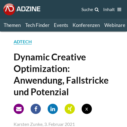
Suche
Inhalt
Themen
Tech Finder
Events
Konferenzen
Webinare
ADTECH
Dynamic Creative
Optimization:
Anwendung, Fallstricke
und Potenzial
x
Karsten Zunke, 3. Februar 2021