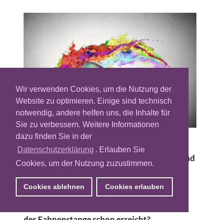
Wir verwenden Cookies, um die Nutzung der
Website zu optimieren. Einige sind technisch
notwendig, andere helfen uns, die Inhalte für
Sie zu verbessern. Weitere Informationen
dazu finden Sie in der
Dynamic Creative Optimization (DCO) ist
Datenschutzerklärung
. Erlauben Sie
nicht neu. Immer öfter füttern Maschinen und
Cookies, um der Nutzung zuzustimmen.
Algorithmen Werbemittel dynamisch mit
Inhalten, die optimal auf die Zielgruppe
Cookies ablehnen
Cookies erlauben
angepasst sind. Das Retargeting ist das
gängigste Beispiel. Doch ist damit das Ende
der Fahnenstange schon erreicht?