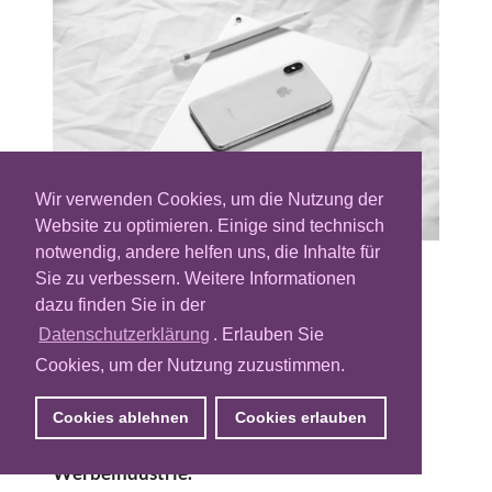
Wir verwenden Cookies, um die Nutzung der
Website zu optimieren. Einige sind technisch
notwendig, andere helfen uns, die Inhalte für
Sie zu verbessern. Weitere Informationen
Apple wird seine neue Datenschutzfunktion
dazu finden Sie in der
nicht mit der Einführung von iOS 14
ausrollen. Das Feature, welches Tracking
Datenschutzerklärung
. Erlauben Sie
erschwert und für viel Wirbel gesorgt hatte,
Cookies, um der Nutzung zuzustimmen.
soll erst Anfang des kommenden Jahres
aktiviert werden. Demnach verlängert der
Cookies ablehnen
Cookies erlauben
Konzern die Galgenfrist für die
Werbeindustrie.