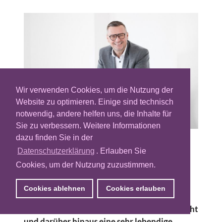
Wir verwenden Cookies, um die Nutzung der
Website zu optimieren. Einige sind technisch
notwendig, andere helfen uns, die Inhalte für
Sie zu verbessern. Weitere Informationen
dazu finden Sie in der
In punkto Lebensqualität belegt Wien seit
Datenschutzerklärung
. Erlauben Sie
Jahren Bestnoten im weltweiten
Cookies, um der Nutzung zuzustimmen.
Länderranking. Dass die österreichische
Metropole und drittgrößte Stadt im
Cookies ablehnen
Cookies erlauben
deutschsprachigen Raum hinter Berlin und
Hamburg auch wirtschaftlich ganz gut dasteht
und darüber hinaus eine sehr lebendige