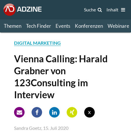
Suche
Inhalt
Themen
Tech Finder
Events
Konferenzen
Webinare
DIGITAL MARKETING
Vienna Calling: Harald
Grabner von
123Consulting im
Interview
x
Sandra Goetz, 15. Juli 2020