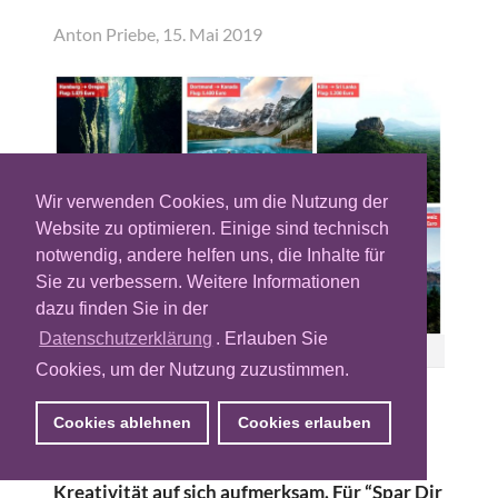
Anton Priebe, 15. Mai 2019
Wir verwenden Cookies, um die Nutzung der
Website zu optimieren. Einige sind technisch
notwendig, andere helfen uns, die Inhalte für
Sie zu verbessern. Weitere Informationen
dazu finden Sie in der
Datenschutzerklärung
. Erlauben Sie
Motive aus der Kampagne "Spar Dir den Flug".
Cookies, um der Nutzung zuzustimmen.
Beim Deutschen Digital Award machte eine
Cookies ablehnen
Cookies erlauben
Programmatic-Advertising-Kampagne der
Deutschen Bahn mit besonders viel
Kreativität auf sich aufmerksam. Für “Spar Dir