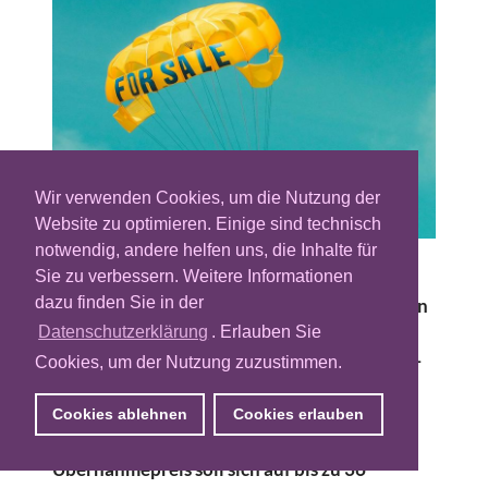
Wir verwenden Cookies, um die Nutzung der
Website zu optimieren. Einige sind technisch
notwendig, andere helfen uns, die Inhalte für
Der Adtech-Anbieter Sizmek verliert rund
Sie zu verbessern. Weitere Informationen
dazu finden Sie in der
zwei Wochen nach der Insolvenzerklärung an
Substanz. Das Unternehmen verkauft seine
Datenschutzerklärung
. Erlauben Sie
Demand-Side-Plattform (DSP) und die Data-
Cookies, um der Nutzung zuzustimmen.
Management-Plattform, beide aus dem
Rocket-Fuel-Deal von 2017, an das US-
Cookies ablehnen
Cookies erlauben
Martech-Unternehmen Zeta Global. Der
Übernahmepreis soll sich auf bis zu 36