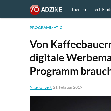
Themen
Tech Find
PROGRAMMATIC
Von Kaffeebauer
digitale Werbemar
Programm brauc
Nigel Gilbert
, 21. Februar 2019