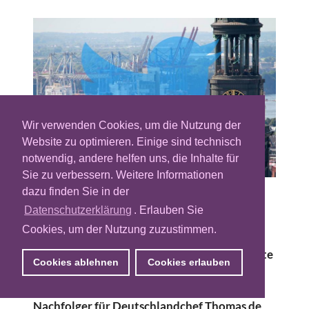
Wir verwenden Cookies, um die Nutzung der
Website zu optimieren. Einige sind technisch
notwendig, andere helfen uns, die Inhalte für
Sie zu verbessern. Weitere Informationen
dazu finden Sie in der
Heimlich still und leise habe der
Datenschutzerklärung
. Erlauben Sie
Kurznachrichtendienst Twitter Personal in
Cookies, um der Nutzung zuzustimmen.
Deutschland abgebaut und zudem sein Büro
in Hamburg Ottensen geschlossen, berichtete
Cookies ablehnen
Cookies erlauben
heute Morgen das
Hamburger Abendblatt.
Twitter sucht ab dem Sommer einen
Nachfolger für Deutschlandchef Thomas de