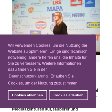
Wir verwenden Cookies, um die Nutzung der
Website zu optimieren. Einige sind technisch
notwendig, andere helfen uns, die Inhalte für
Jenny Görlich (OWM) auf der ADTRADER 2017
Sie zu verbessern. Weitere Informationen
dazu finden Sie in der
Jenny Görlich, Leiterin Digital der
Datenschutzerklärung
. Erlauben Sie
Organisation der Werbungtreibenden im
Cookies, um der Nutzung zuzustimmen.
Markenverband (kurz: OWM), hat mit Ihrer
Rede auf der diesjährigen ADTRADER für viel
Cookies ablehnen
Cookies erlauben
Aufsehen gesorgt. Darin forderte sie Adtech-
Provider, Datenanbieter und
Mediaagenturen auf, sauberer und