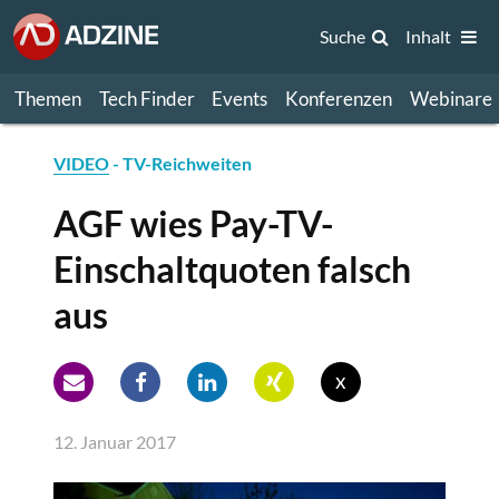
Suche
Inhalt
Themen
Tech Finder
Events
Konferenzen
Webinare
VIDEO
- TV-Reichweiten
AGF wies Pay-TV-
Einschaltquoten falsch
aus
x
12. Januar 2017