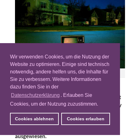
Wir verwenden Cookies, um die Nutzung der
Website zu optimieren. Einige sind technisch
notwendig, andere helfen uns, die Inhalte für
Frank Okay
Sie zu verbessern. Weitere Informationen
dazu finden Sie in der
Falsche Zahlen aus München. Die AGF
Datenschutzerklärung
. Erlauben Sie
(Arbeitsgemeinschaft Fernsehforschung) hat
Cookies, um der Nutzung zuzustimmen.
im Jahr 2016 bei den Reichweiten für die Pay
TV-Nutzung von Sky-Angeboten mächtig
Cookies ablehnen
Cookies erlauben
daneben gelegen, im Durchschnitt lagen die
realen Reichweiten von Sky 16% höher als
ausgewiesen.