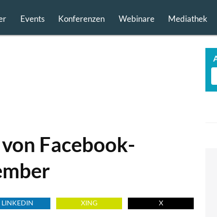
er
Events
Konferenzen
Webinare
Mediathek
 von Facebook-
ember
LINKEDIN
XING
X