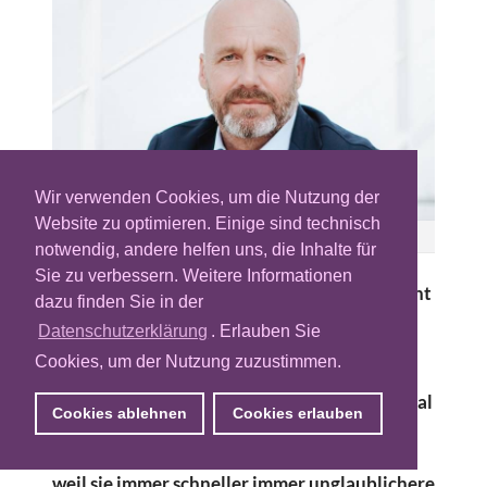
Wir verwenden Cookies, um die Nutzung der
Website zu optimieren. Einige sind technisch
Dirk Fromm, MediaCom
notwendig, andere helfen uns, die Inhalte für
Sie zu verbessern. Weitere Informationen
Die Programmatic Revolution muss man nicht
dazu finden Sie in der
mögen, denn sie wird anstrengend. Für uns
Datenschutzerklärung
. Erlauben Sie
Agenturen, weil wir unsere ganze
Cookies, um der Nutzung zuzustimmen.
Organisation, unser Businessmodell und das
vertraute „Beratung folgt dem Deal“ zu: „Deal
Cookies ablehnen
Cookies erlauben
folgt der Beratung“ drehen müssen. Für
unsere Mitarbeiter wird sie anspruchsvoll,
weil sie immer schneller immer unglaublichere