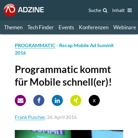
Suche
Inhalt
Themen
Tech Finder
Events
Konferenzen
Webinare
PROGRAMMATIC
- Recap Mobile Ad Summit
2016
Programmatic kommt
für Mobile schnell(er)!
x
Frank Puscher
, 26. April 2016