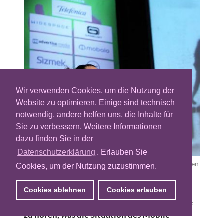
Wir verwenden Cookies, um die Nutzung der
Website zu optimieren. Einige sind technisch
notwendig, andere helfen uns, die Inhalte für
Sie zu verbessern. Weitere Informationen
dazu finden Sie in der
Datenschutzerklärung
. Erlauben Sie
Jan Firsching von Futurebiz referrierte über die mobilen Werbe
Cookies, um der Nutzung zuzustimmen.
auf Instagram und Snapchat
» Vergrösserung
Auf dem diesjährigen Mobile Advertising
Cookies ablehnen
Cookies erlauben
Summit in Berlin waren einige kritische Töne
zu hören, was die Situation des Mobile