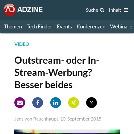
Suche
Inhalt
Themen
Tech Finder
Events
Konferenzen
Webinare
VIDEO
Outstream- oder In-
Stream-Werbung?
Besser beides
x
Jens von Rauchhaupt, 10. September 2015