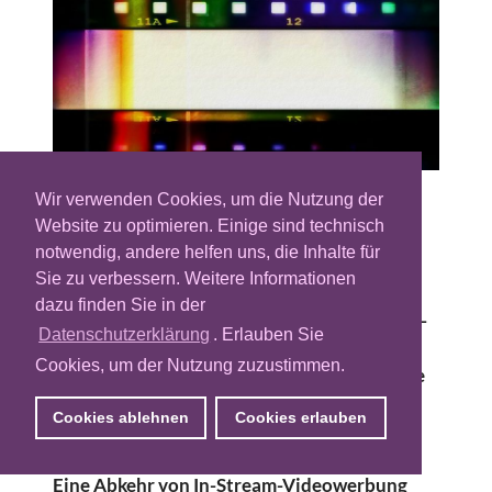
Wir verwenden Cookies, um die Nutzung der
Der Content an Bewegtbild ist knapp und
Website zu optimieren. Einige sind technisch
entsprechend hoch sind die TKP für In-
notwendig, andere helfen uns, die Inhalte für
Stream-Videowerbung (Pre-Roll und Post-
Sie zu verbessern. Weitere Informationen
Roll). Doch nun kommt etwas Bewegung in
dazu finden Sie in der
diese festgefahrene Situation. Neue In-Page-
Datenschutzerklärung
. Erlauben Sie
Videoformate könnten für Werbetreibende
Cookies, um der Nutzung zuzustimmen.
eine interessante Alternative darstellen. Die
Rede ist von der sogenannten Outstream-
Cookies ablehnen
Cookies erlauben
Werbung. Allerdings gilt es, die Vor- und
Nachteile dieses Werbeformats abzuwägen.
Eine Abkehr von In-Stream-Videowerbung