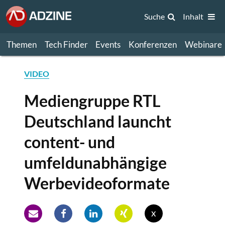
Suche
Inhalt
Themen
Tech Finder
Events
Konferenzen
Webinare
VIDEO
Mediengruppe RTL
Deutschland launcht
content- und
umfeldunabhängige
Werbevideoformate
x