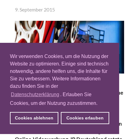
9. September 2015
Wir verwenden Cookies, um die Nutzung der
Website zu optimieren. Einige sind technisch
notwendig, andere helfen uns, die Inhalte für
Sie zu verbessern. Weitere Informationen
Die Mediengruppe RTL Deutschland und ihr
dazu finden Sie in der
Vermarkter IP haben ihr Angebot um ein neue
Datenschutzerklärung
. Erlauben Sie
Kategorie von Videowerbeformaten
Cookies, um der Nutzung zuzustimmen.
erweitert. Die neuen In-Line Werbeformen
sind für die Überbrückung von Warte- und
Cookies ablehnen
Cookies erlauben
Ladezeiten auf Nutzerseite gedacht. Sie seien
eine Reaktion auf die hohe Nachfrage nach