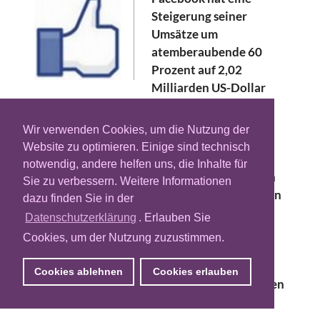
Steigerung seiner
Umsätze um
atemberaubende 60
Prozent auf 2,02
Milliarden US-Dollar
bekannt gegeben. Gleichzeitig konnte das
Unternehmen rund 425 Millionen Dollar
Wir verwenden Cookies, um die Nutzung der
Gewinn einfahren, wo zur gleichen Zeit im
Website zu optimieren. Einige sind technisch
letzten Jahr noch ein Verlust von 60 Mio. zu
notwendig, andere helfen uns, die Inhalte für
verbuchen war. Dass der Kurs der Aktie nach
Sie zu verbessern. Weitere Informationen
einem Plus von 10 Prozent im nachbörslichen
dazu finden Sie in der
Handel dann doch wieder sank, ist einem
Datenschutzerklärung
. Erlauben Sie
Eingeständnis des Finanzchef David
Cookies, um der Nutzung zuzustimmen.
Ebersman zuzurechnen. In einer
Telefonkonferenz mit Analysten räumte er
Cookies ablehnen
Cookies erlauben
ein, dass die Nutzerzahlen unter Jugendlichen
in den USA leicht zurückgingen.