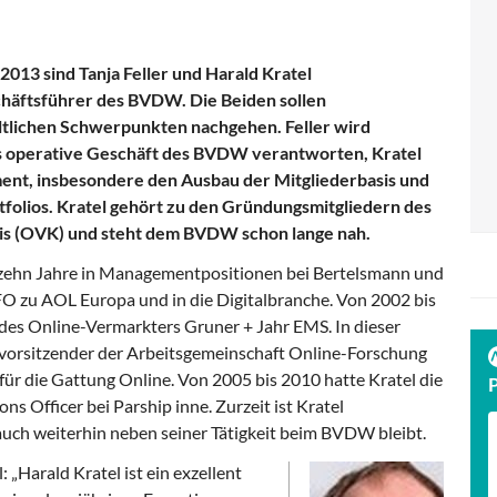
2013 sind Tanja Feller und Harald Kratel
chäftsführer des BVDW. Die Beiden sollen
ltlichen Schwerpunkten nachgehen. Feller wird
as operative Geschäft des BVDW verantworten, Kratel
ent, insbesondere den Ausbau der Mitgliederbasis und
tfolios. Kratel gehört zu den Gründungsmitgliedern des
s (OVK) und steht dem BVDW schon lange nah.
 zehn Jahre in Managementpositionen bei Bertelsmann und
FO zu AOL Europa und in die Digitalbranche. Von 2002 bis
 des Online-Vermarkters Gruner + Jahr EMS. In dieser
vorsitzender der Arbeitsgemeinschaft Online-Forschung
ür die Gattung Online. Von 2005 bis 2010 hatte Kratel die
s Officer bei Parship inne. Zurzeit ist Kratel
uch weiterhin neben seiner Tätigkeit beim BVDW bleibt.
„Harald Kratel ist ein exzellent