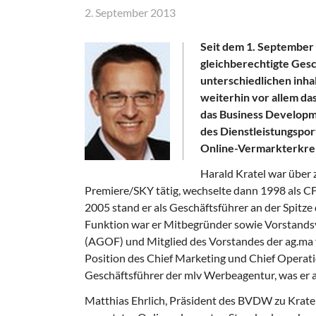
2. September 2013
Seit dem 1. September 
gleichberechtigte Ges
unterschiedlichen inha
weiterhin vor allem d
das Business Developm
des Dienstleistungspor
Online-Vermarkterkrei
Harald Kratel war über
Premiere/SKY tätig, wechselte dann 1998 als C
2005 stand er als Geschäftsführer an der Spitze
Funktion war er Mitbegründer sowie Vorstands
(AGOF) und Mitglied des Vorstandes der ag.ma f
Position des Chief Marketing und Chief Operation
Geschäftsführer der mlv Werbeagentur, was er a
Matthias Ehrlich, Präsident des BVDW zu Kratel: 