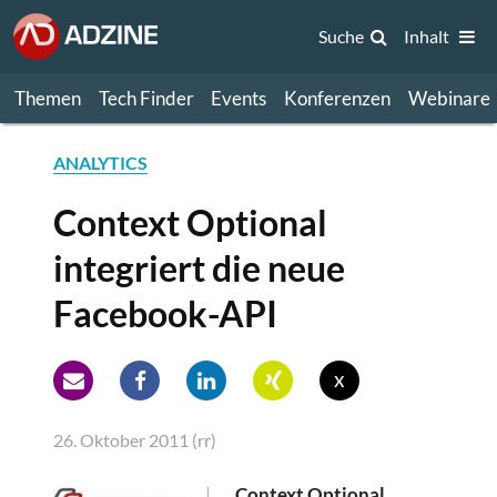
Suche
Inhalt
Themen
Tech Finder
Events
Konferenzen
Webinare
ANALYTICS
Context Optional
integriert die neue
Facebook-API
x
26. Oktober 2011 (rr)
Context Optional,