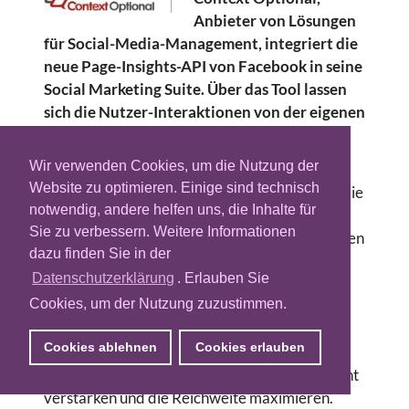
Anbieter von Lösungen
für Social-Media-Management, integriert die
neue Page-Insights-API von Facebook in seine
Social Marketing Suite. Über das Tool lassen
sich die Nutzer-Interaktionen von der eigenen
Facebookseite besser auslesen, analysieren
und mit eigenen Datensätzen verknüpfen.
Wir verwenden Cookies, um die Nutzung der
Website zu optimieren. Einige sind technisch
Die neue Lösung von Context Optional binde die
notwendig, andere helfen uns, die Inhalte für
Reichweiten-Metriken von Facebook Page
Sie zu verbessern. Weitere Informationen
Insights in die bestehenden, branchenführenden
dazu finden Sie in der
Postanalyse und Branchen-Benchmarking-
Datenschutzerklärung
. Erlauben Sie
Funktionen ein. Marketing Verantwortliche
Cookies, um der Nutzung zuzustimmen.
könnten nun direkte Korrelationen zwischen
Postings, Anzeigen und Seitenperformance
Cookies ablehnen
Cookies erlauben
ermitteln und darauf basierend Strategien
implementieren, die das Benutzer-Engagement
verstärken und die Reichweite maximieren.