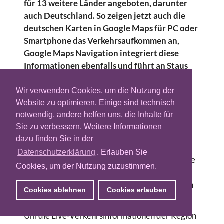
für 13 weitere Länder angeboten, darunter
auch Deutschland. So zeigen jetzt auch die
deutschen Karten in Google Maps für PC oder
Smartphone das Verkehrsaufkommen an,
Google Maps Navigation integriert diese
Informationen ebenfalls und führt an Staus
vorbei.
Wir verwenden Cookies, um die Nutzung der
Zunächst zeigt Maps nur für Schnellstraßen,
Website zu optimieren. Einige sind technisch
Autobahnen und Hauptverkehrsadern in
notwendig, andere helfen uns, die Inhalte für
Städten an, mit welcher Geschwindigkeit sich
Sie zu verbessern. Weitere Informationen
der Verkehr bewegt. Rot-Schwarz bedeutet
dazu finden Sie in der
Stop & Go, Rot zähfließender Verkehr, Gelb
Datenschutzerklärung
. Erlauben Sie
hohes Verkehraufkommen und Grün heißt freie
Cookies, um der Nutzung zuzustimmen.
Fahrt. In Großbritannien können Nutzer diese
Informationen bereits auch für Nebenstrecken
Cookies ablehnen
Cookies erlauben
beziehen.
Um die Live-Verkehrsinformationen der Region