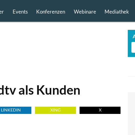
er
Events
Konferenzen
Webinare
Mediathek
dtv als Kunden
LINKEDIN
XING
X