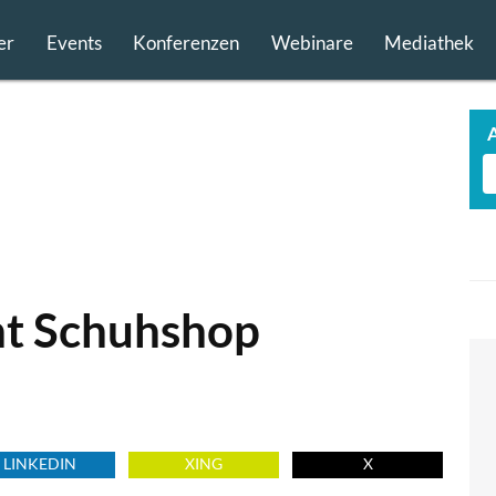
er
Events
Konferenzen
Webinare
Mediathek
t Schuhshop
LINKEDIN
XING
X