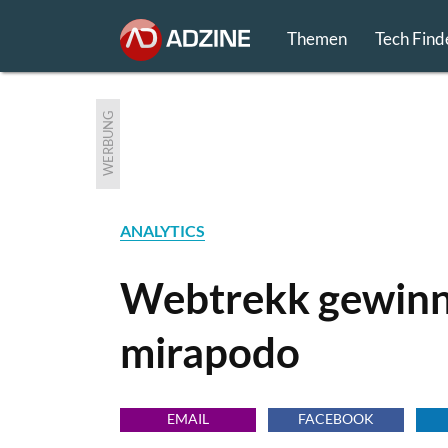
Themen
Tech Find
WERBUNG
ANALYTICS
Webtrekk gewinn
mirapodo
EMAIL
FACEBOOK