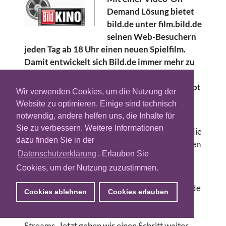
Demand Lösung bietet
bild.de unter film.bild.de
seinen Web-Besuchern
jeden Tag ab 18 Uhr einen neuen Spielfilm.
Damit entwickelt sich Bild.de immer mehr zu
einem Entertainment Portal. Dank
Werbeunterbrechungen ist das neue Angebot
Wir verwenden Cookies, um die Nutzung der
für die Nutzer völlig kostenlos.
Website zu optimieren. Einige sind technisch
notwendig, andere helfen uns, die Inhalte für
Der Dienst erfordert weder Anmeldung noch
Sie zu verbessern. Weitere Informationen
Download noch vorherige Installation. Durch die
dazu finden Sie in der
Einbindung von kurzen Werbeunterbrechungen
Datenschutzerklärung
. Erlauben Sie
kann BILD.de die Filme den Nutzern kostenlos
Cookies, um der Nutzung zuzustimmen.
zur Verfügung stellen.
„Bewegtbild gehört mittlerweile fest zu BILD.de
Cookies ablehnen
Cookies erlauben
. Wir bieten zahlreiche selbst produzierte
Videos und neuerdings auch immer mehr Live-
Streams. Jetzt gehen wir einen Schritt weiter