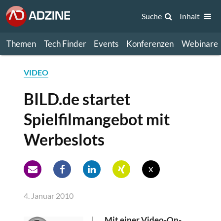
Suche
Inhalt
Themen
Tech Finder
Events
Konferenzen
Webinare
VIDEO
BILD.de startet
Spielfilmangebot mit
Werbeslots
x
4. Januar 2010
Mit einer Video-On-