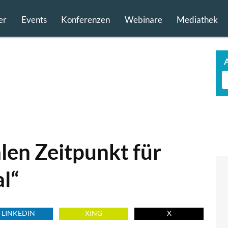
er
Events
Konferenzen
Webinare
Mediathek
alen Zeitpunkt für
l“
LINKEDIN
XING
X