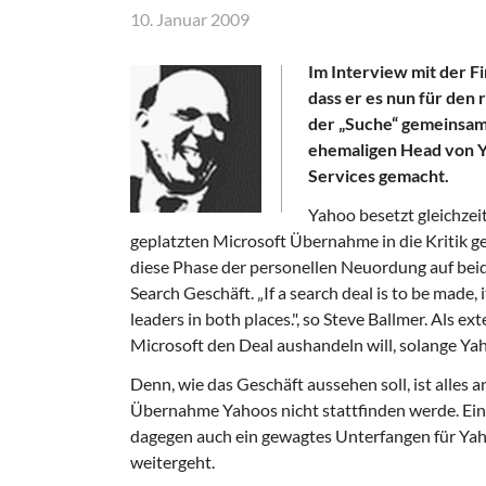
10. Januar 2009
Im Interview mit der F
dass er es nun für den 
der „Suche“ gemeinsame
ehemaligen Head von Y
Services gemacht.
Yahoo besetzt gleichzei
geplatzten Microsoft Übernahme in die Kritik ge
diese Phase der personellen Neuordung auf beid
Search Geschäft. „If a search deal is to be made,
leaders in both places.", so Steve Ballmer. Als e
Microsoft den Deal aushandeln will, solange Yah
Denn, wie das Geschäft aussehen soll, ist alles a
Übernahme Yahoos nicht stattfinden werde. Ein 
dagegen auch ein gewagtes Unterfangen für Yaho
weitergeht.