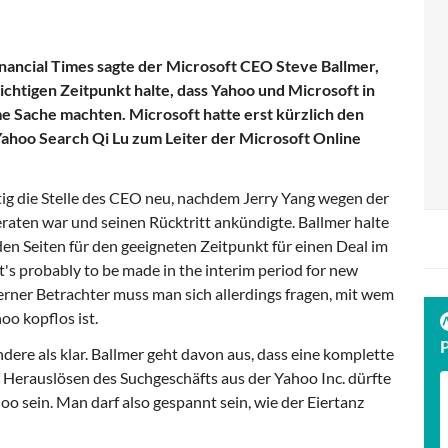
inancial Times sagte der Microsoft CEO Steve Ballmer,
richtigen Zeitpunkt halte, dass Yahoo und Microsoft in
 Sache machten. Microsoft hatte erst kürzlich den
ahoo Search Qi Lu zum Leiter der Microsoft Online
tig die Stelle des CEO neu, nachdem Jerry Yang wegen der
raten war und seinen Rücktritt ankündigte. Ballmer halte
en Seiten für den geeigneten Zeitpunkt für einen Deal im
 it's probably to be made in the interim period for new
xterner Betrachter muss man sich allerdings fragen, mit wem
oo kopflos ist.
ndere als klar. Ballmer geht davon aus, dass eine komplette
Herauslösen des Suchgeschäfts aus der Yahoo Inc. dürfte
o sein. Man darf also gespannt sein, wie der Eiertanz