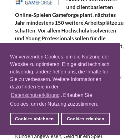
und clientbasierten
Online-Spielen Gameforge plant, nächstes
Jahr mindestens 150 weitere Arbeitsplätze zu
schaffen. Vor allem Hochschulabsolventen
und Young Professionals sollen für die
Bereiche Grafik, Spiele-Entwicklung, Support,
Qualitätssicherung, Online-Marketing und
Wir verwenden Cookies, um die Nutzung der
Produktmanagement gesucht werden. Das
Website zu optimieren. Einige sind technisch
Karlsruher Unternehmen rechnet mit einem
notwendig, andere helfen uns, die Inhalte für
Umsatz im dreistelligen Millionenbereich für
Sie zu verbessern. Weitere Informationen
das kommende Jahr.
dazu finden Sie in der
Datenschutzerklärung
. Erlauben Sie
”Wir gehen davon aus, dass uns die Rezession
Cookies, um der Nutzung zuzustimmen.
sogar einen weiteren Wachstumsschub
verschaffen wird. Der Vorteil liegt in unserem
Cookies ablehnen
Cookies erlauben
Geschäftsmodell. Die klassischen
Spieleentwickler sind auf die Bereitschaft der
Kunden angewiesen, Geld für ein Spiel