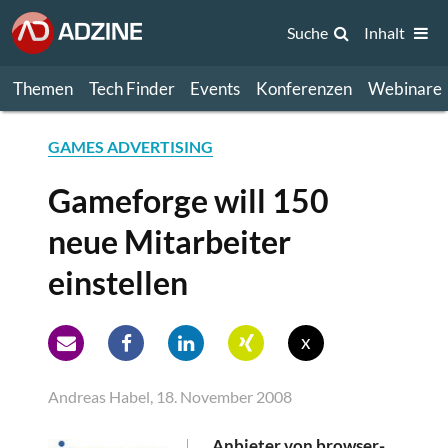
Suche
Inhalt
Themen
Tech Finder
Events
Konferenzen
Webinare
GAMES ADVERTISING
Gameforge will 150
neue Mitarbeiter
einstellen
x
Andreas Habel, 18. November 2008
Anbieter von browser-