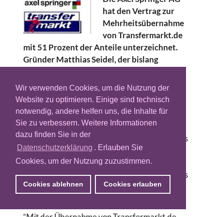
hat den Vertrag zur
Mehrheitsübernahme
von Transfermarkt.de
mit 51 Prozent der Anteile unterzeichnet.
Gründer Matthias Seidel, der bislang
Alleininhaber war, wird mit 49 Prozent der
Anteile Gesellschafter bleiben und die
Wir verwenden Cookies, um die Nutzung der
Geschäfte der Fußball-Community
Website zu optimieren. Einige sind technisch
weiterführen sowie ihren redaktionellen
notwendig, andere helfen uns, die Inhalte für
Inhalt verantworten.
Sie zu verbessern. Weitere Informationen
dazu finden Sie in der
Ziel der Übernahme soll die Erschließung eines
Datenschutzerklärung
. Erlauben Sie
weiteren Kernmarktes innerhalb der digitalen
Cookies, um der Nutzung zuzustimmen.
Medien sein. Bereits zu Anfang des Monats
hatte die Axel Springer AG die Übernahme des
Cookies ablehnen
Cookies erlauben
Mehrheitsanteils an dem Online-Spiele-
Anbieter Gamigo getätigt.
“Mit der Übernahme von Transfermarkt.de