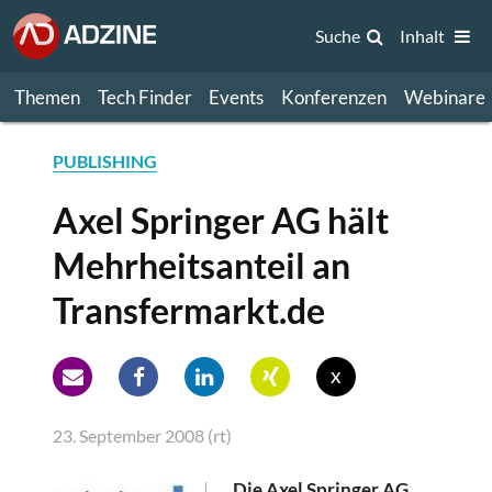
Suche
Inhalt
Themen
Tech Finder
Events
Konferenzen
Webinare
PUBLISHING
Axel Springer AG hält
Mehrheitsanteil an
Transfermarkt.de
x
23. September 2008 (rt)
Die Axel Springer AG