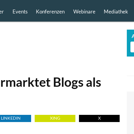
er
Events
Konferenzen
Webinare
Mediathek
rmarktet Blogs als
LINKEDIN
XING
X