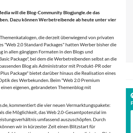
dia will die Blog-Community Blogjungle.de das
ben. Dazu können Werbetreibende ab heute unter vier
 Themenkatalogen, die derzeit überwiegend von privaten
s "Web 2.0 Standard Packages" hatten Werber bisher die
 in allen gängigen Formaten in den Blogs und
Basic Package", bei dem die Werbetreibenden selbst an die
 passenden Blog als Administrator mit Produkt-PR oder
Plus Package" bietet darüber hinaus die Realisation eines
CI-Optik des Werbekunden. Beim "Web 2.0 Premium
 einen eigenen, gebrandeten Themenblog mit
gle.de, kommentiert die vier neuen Vermarktungspakete:
ls die Möglichkeit, das Web 2.0-Gesamtpotenzial im
Leistungsverhältnis umfassend auszuschöpfen. Durch
nnen wir in kürzester Zeit einen Blitzstart für