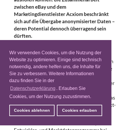
zwischen eBay und dem
Marketingdienstleister Acxiom beschränkt
sich auf die Übergabe anonymisierter Daten –
deren Potential dennoch überragend sein
dürften.
Als exklusiver mikrogeografischer
Wir verwenden Cookies, um die Nutzung der
Datenpartner von eBay sammelt Acxiom
Website zu optimieren. Einige sind technisch
zukünftig die Transaktionsdaten von rund neun
notwendig, andere helfen uns, die Inhalte für
Millionen ständig angebotenen Produkten. Die
Sie zu verbessern. Weitere Informationen
branchenübergreifenden Auktionsverläufe
dazu finden Sie in der
werden dann analysiert und aufbereitet. Später
Datenschutzerklärung
. Erlauben Sie
sollen Unternehmen aufgrund der Daten
Cookies, um der Nutzung zuzustimmen.
Lösungen für die Neukundengewinnung, für das
Kundenbeziehungsmanagement und die Markt-
Cookies ablehnen
Cookies erlauben
und Absatzplanung entwickelt können.
Dr. Alexander Schwinn, Leiter des eBay