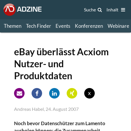
Suche
Inhalt
Themen
Tech Finder
Events
Konferenzen
Webinare
eBay überlässt Acxiom
Nutzer- und
Produktdaten
x
Andreas Habel, 24. August 2007
Noch bevor Datenschützer zum Lamento
ausholen können: die Zusammenarbeit