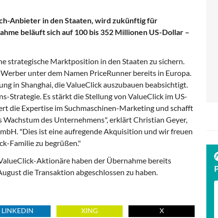
ch-Anbieter in den Staaten, wird zukünftig für
hme beläuft sich auf 100 bis 352 Millionen US-Dollar –
e strategische Marktposition in den Staaten zu sichern.
e-Werber unter dem Namen PriceRunner bereits in Europa.
ng in Shanghai, die ValueClick auszubauen beabsichtigt.
s-Strategie. Es stärkt die Stellung von ValueClick im US-
ert die Expertise im Suchmaschinen-Marketing und schafft
das Wachstum des Unternehmens", erklärt Christian Geyer,
bH. "Dies ist eine aufregende Akquisition und wir freuen
ck-Familie zu begrüßen."
 ValueClick-Aktionäre haben der Übernahme bereits
August die Transaktion abgeschlossen zu haben.
LINKEDIN
XING
X