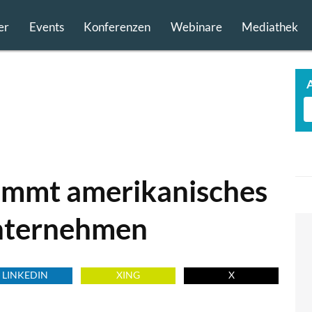
er
Events
Konferenzen
Webinare
Mediathek
immt amerikanisches
Unternehmen
LINKEDIN
XING
X