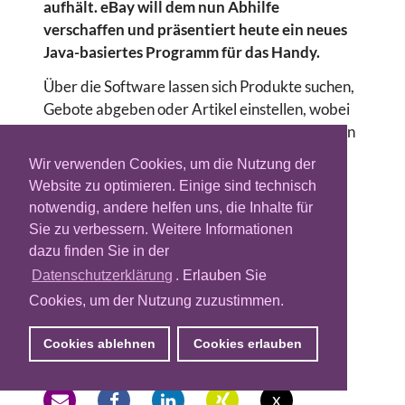
aufhält. eBay will dem nun Abhilfe
verschaffen und präsentiert heute ein neues
Java-basiertes Programm für das Handy.
Über die Software lassen sich Produkte suchen,
Gebote abgeben oder Artikel einstellen, wobei
der Benutzer auf die gewohnte Darstellung von
Produktbildern und -beschreibungen nicht zu
Wir verwenden Cookies, um die Nutzung der
verzichten braucht. Zudem synchronisiert das
Website zu optimieren. Einige sind technisch
Programm sämtliche Artikel, die beobachtet
notwendig, andere helfen uns, die Inhalte für
werden oder für die Gebote stehen,
Sie zu verbessern. Weitere Informationen
automatisch mit dem Online-Marktplatz.
dazu finden Sie in der
Datenschutzerklärung
. Erlauben Sie
Die kostenlose Software ist in allen Netzen
anwendbar, setzt jedoch ein Java-fähiges
Cookies, um der Nutzung zuzustimmen.
Endgerät voraus.
Cookies ablehnen
Cookies erlauben
x