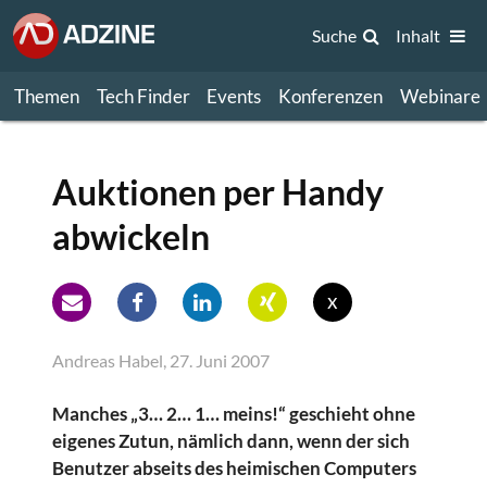
Suche
Inhalt
Themen
Tech Finder
Events
Konferenzen
Webinare
Auktionen per Handy
abwickeln
x
Andreas Habel, 27. Juni 2007
Manches „3… 2… 1… meins!“ geschieht ohne
eigenes Zutun, nämlich dann, wenn der sich
Benutzer abseits des heimischen Computers