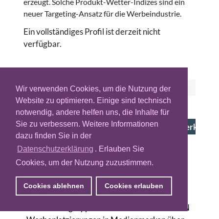
erzeugt. Solche Produkt-Wetter-Indizes sind ein
neuer Targeting-Ansatz für die Werbeindustrie.
Ein vollständiges Profil ist derzeit nicht
verfügbar.
ÄHNLICHE ANBIETER
Wir verwenden Cookies, um die Nutzung der
Website zu optimieren. Einige sind technisch
notwendig, andere helfen uns, die Inhalte für
PARTNER
Sie zu verbessern. Weitere Informationen
BCN - Crossmediales Vermarktungs-Netzwerk
dazu finden Sie in der
Düsseldorf (DE), Frankfurt am Main (DE),
Datenschutzerklärung
. Erlauben Sie
Hamburg (DE), München (DE)
Cookies, um der Nutzung zuzustimmen.
Das Brand Community Network (BCN) ist ein
Vermarktungs-Joint-Venture von Hubert
Cookies ablehnen
Cookies erlauben
Burda Media, der Funke Mediengruppe und
der Mediengruppe Klambt. Dabei bietet BCN