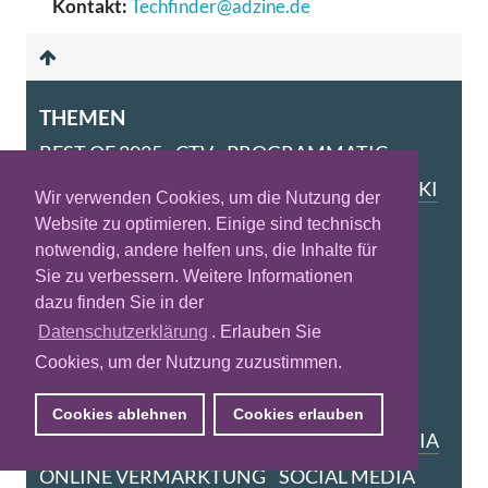
Kontakt:
Techfinder@adzine.de
THEMEN
BEST OF 2025
CTV
PROGRAMMATIC
ADTECH
VIDEO
AUDIO
ECOMMERCE
KI
Wir verwenden Cookies, um die Nutzung der
MOBILE
RETAIL MEDIA
DATA
Website zu optimieren. Einige sind technisch
notwendig, andere helfen uns, die Inhalte für
DISPLAY ADVERTISING
Sie zu verbessern. Weitere Informationen
STUDIEN & ANALYSEN
ANALYTICS
dazu finden Sie in der
BRANDING
CONNECT
PERFORMANCE
Datenschutzerklärung
. Erlauben Sie
Cookies, um der Nutzung zuzustimmen.
E-MAIL MARKETING
AFFILIATE MARKETING
Cookies ablehnen
Cookies erlauben
CONTENT MARKETING
MARTECH
MEDIA
ONLINE VERMARKTUNG
SOCIAL MEDIA