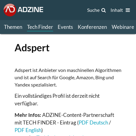
Suche
Inhalt
Themen
Tech Finder
Events
Konferenzen
Webinare
Adspert
Adspert ist Anbieter von maschinellen Algorithmen
und ist auf Search für Google, Amazon, Bing und
Yandex spezialisiert.
Ein vollständiges Profil ist derzeit nicht
verfügbar.
Mehr Infos:
ADZINE-Content-Partnerschaft
mit TECH FINDER - Eintrag (
PDF Deutsch
/
PDF English
)