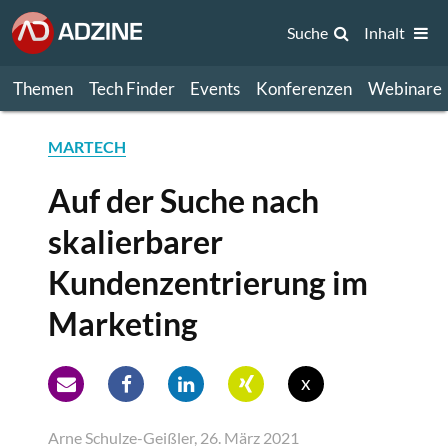
Suche
Inhalt
Themen
Tech Finder
Events
Konferenzen
Webinare
MARTECH
Auf der Suche nach
skalierbarer
Kundenzentrierung im
Marketing
x
Arne Schulze-Geißler, 26. März 2021