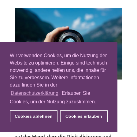
Wir verwenden Cookies, um die Nutzung der
Website zu optimieren. Einige sind technisch
notwendig, andere helfen uns, die Inhalte für
Sie zu verbessern. Weitere Informationen
dazu finden Sie in der
Das Marketing ist Nervenzentrum und
Datenschutzerklärung
. Erlauben Sie
Taktgeber jedes absatzorientierten
Cookies, um der Nutzung zuzustimmen.
Unternehmens und gleichzeitig zentrale
Schnittstelle zwischen Unternehmen und
Cookies ablehnen
Cookies erlauben
Außenwelt, also dem übrigen Markt,
insbesondere natürlich den Kunden. Es liegt
auf der Hand, dass die Digitalisierung und