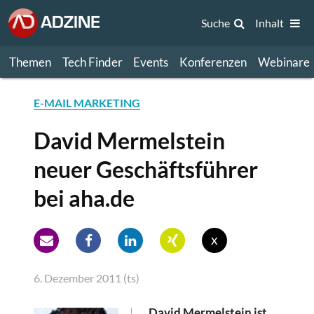
Suche
Inhalt
Themen
Tech Finder
Events
Konferenzen
Webinare
E-MAIL MARKETING
David Mermelstein
neuer Geschäftsführer
bei aha.de
x
6. Dezember 2011 (ts)
David Mermelstein ist