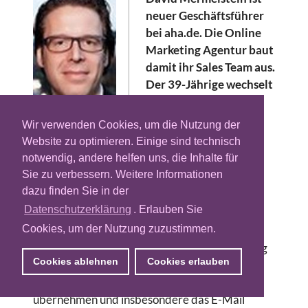
neuer Geschäftsführer
bei aha.de. Die Online
Marketing Agentur baut
damit ihr Sales Team aus.
Der 39-Jährige wechselt
von der Schober
Information Group.
Wir verwenden Cookies, um die Nutzung der
Dort hatte er die Position des Head of Sales
Website zu optimieren. Einige sind technisch
Online inne.
notwendig, andere helfen uns, die Inhalte für
Sie zu verbessern. Weitere Informationen
Der Diplomkaufmann Mermelstein
dazu finden Sie in der
verantwortete in seiner früheren Position den
Datenschutzerklärung
. Erlauben Sie
Vertrieb von Online Lösungen bei Schober.
Cookies, um der Nutzung zuzustimmen.
Seine Schwerpunkte lagen dabei in den
Bereichen E-Mail Marketing, Leadgenerierung
Cookies ablehnen
Cookies erlauben
und Affiliate Marketing. Der 39-Jährige wird
bei aha.de die strategische Führung
übernehmen und insbesondere das E-Mail